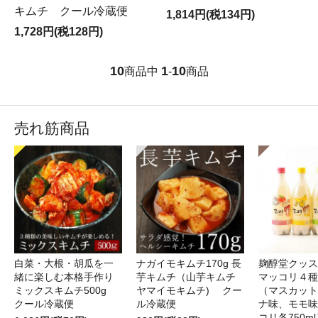
キムチ クール冷蔵便
1,814円(税134円)
1,728円(税128円)
10
1
10
商品中
-
商品
売れ筋商品
白菜・大根・胡瓜を一
ナガイモキムチ170g 長
麹醇堂クッス
緒に楽しむ本格手作り
芋キムチ（山芋キムチ
マッコリ４種
ミックスキムチ500g
ヤマイモキムチ) クー
（マスカット
クール冷蔵便
ル冷蔵便
ナ味、モモ味
コリ各750m