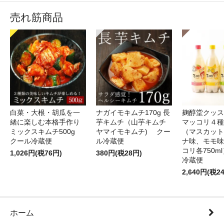
売れ筋商品
白菜・大根・胡瓜を一
ナガイモキムチ170g 長
麹醇堂クッス
緒に楽しむ本格手作り
芋キムチ（山芋キムチ
マッコリ４種
ミックスキムチ500g
ヤマイモキムチ) クー
（マスカット
クール冷蔵便
ル冷蔵便
ナ味、モモ味
コリ各750m
1,026円(税76円)
380円(税28円)
冷蔵便
2,640円(税2
ホーム