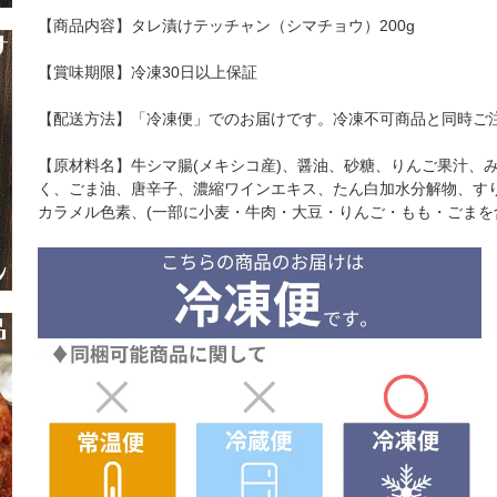
【商品内容】タレ漬けテッチャン（シマチョウ）200g
【賞味期限】冷凍30日以上保証
【配送方法】「冷凍便」でのお届けです。冷凍不可商品と同時ご
【原材料名】牛シマ腸(メキシコ産)、醤油、砂糖、りんご果汁、
く、ごま油、唐辛子、濃縮ワインエキス、たん白加水分解物、すりご
カラメル色素、(一部に小麦・牛肉・大豆・りんご・もも・ごまを