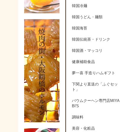
韓国冷麺
韓国うどん・麺類
韓国海苔
韓国伝統茶・ドリンク
韓国酒・マッコリ
健康補助食品
夢一喜 手造りハムギフト
下関より直送の「ふぐセッ
ト」
バウムクーヘン専門店MIYA
BI'S
調味料
美容・化粧品