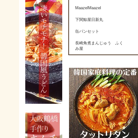
MaazelMaazel
下関鯨屋日新丸
缶パンセット
長崎角煮まんじゅう ふく
み屋