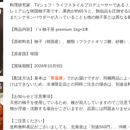
料理研究家 TVシェフ・ライフスタイルプロデューサーである
レミアムな韓国柚子茶です。果肉が約65％と、類似品を圧倒す
またシナモンパウダーが入っていることも他の柚子茶とは異なる
【商品内容】Ｊ's 柚子茶 premium 1kg×3本
【原材料名】柚子（韓国産）、糖類（フラクトオリゴ糖、砂糖）
【原産国】韓国
【賞味期限】2026年10月9日
【配送方法】基本は
「常温便」
でのお届けですが、同梱商品によ
けはできないため、冷凍限定品との同時ご注文の場合は、別途送
【お知らせと注意事項】
天然の柚子を使用しているため、種が混入していますのでご注意
物が浮遊・沈殿する場合がございますが、品質には問題ありませ
【ご注意ください】
送料無料表記がございましても、北海道は「別途550円」、沖縄・