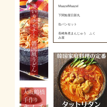
MaazelMaazel
下関鯨屋日新丸
缶パンセット
長崎角煮まんじゅう ふく
み屋