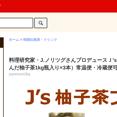
ホーム
>
韓国伝統茶・ドリンク
料理研究家・J.ノリツグさんプロデュースＪ's 
んだ柚子茶1kg瓶入り×3本）常温便・冷蔵便可 
jspremium3kg