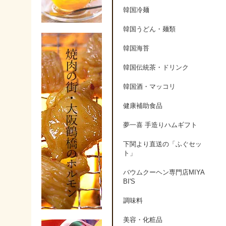
韓国冷麺
韓国うどん・麺類
韓国海苔
韓国伝統茶・ドリンク
韓国酒・マッコリ
健康補助食品
夢一喜 手造りハムギフト
下関より直送の「ふぐセッ
ト」
バウムクーヘン専門店MIYA
BI'S
調味料
美容・化粧品