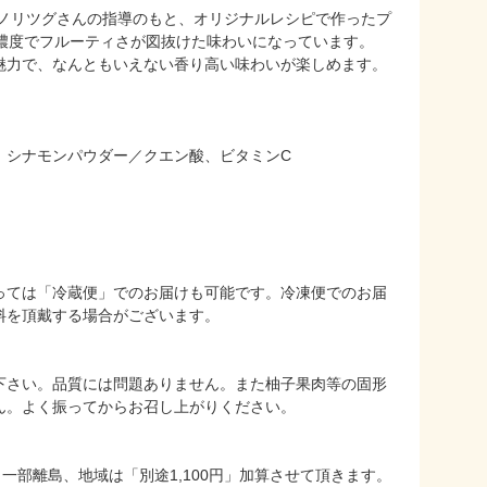
Ｊノリツグさんの指導のもと、オリジナルレシピで作ったプ
る濃度でフルーティさが図抜けた味わいになっています。
魅力で、なんともいえない香り高い味わいが楽しめます。
、シナモンパウダー／クエン酸、ビタミンC
っては「冷蔵便」でのお届けも可能です。冷凍便でのお届
料を頂戴する場合がございます。
下さい。品質には問題ありません。また柚子果肉等の固形
ん。よく振ってからお召し上がりください。
一部離島、地域は「別途1,100円」加算させて頂きます。