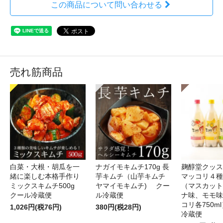
この商品について問い合わせる
売れ筋商品
白菜・大根・胡瓜を一
ナガイモキムチ170g 長
麹醇堂クッス
緒に楽しむ本格手作り
芋キムチ（山芋キムチ
マッコリ４種
ミックスキムチ500g
ヤマイモキムチ) クー
（マスカット
クール冷蔵便
ル冷蔵便
ナ味、モモ味
コリ各750m
1,026円(税76円)
380円(税28円)
冷蔵便