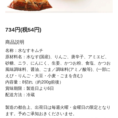
734円(税54円)
商品説明
名称：水なすキムチ
原材料名：水なす(国産)、りんご、唐辛子、アミエビ、
砂糖、ニラ、にんにく、生姜、かつお粉、食塩、かつお
風味調味料、醤油、ごま／調味料(アミノ酸等)、(一部に
えび・りんご・大豆・小麦・ごまを含む)
内容量：8切れ（約200g前後）
賞味期限：製造日より6日
配送方法：冷蔵
製造の都合上、出荷日は毎週火曜・金曜日の限定となり
ます。予めご承知おきくださいませ。