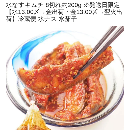
水なすキムチ 8切れ約200g ※発送日限定
【水13:00〆→金出荷・金13:00〆→翌火出
荷】冷蔵便 水ナス 水茄子