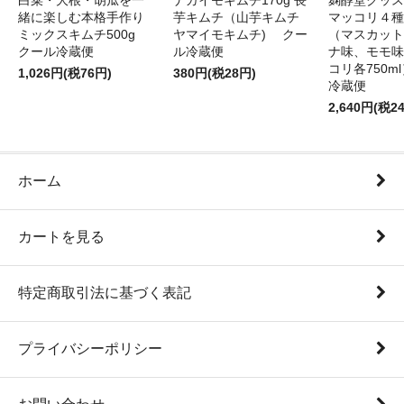
白菜・大根・胡瓜を一
ナガイモキムチ170g 長
麹醇堂クッス
緒に楽しむ本格手作り
芋キムチ（山芋キムチ
マッコリ４種
ミックスキムチ500g
ヤマイモキムチ) クー
（マスカット
クール冷蔵便
ル冷蔵便
ナ味、モモ味
コリ各750m
1,026円(税76円)
380円(税28円)
冷蔵便
2,640円(税2
ホーム
カートを見る
特定商取引法に基づく表記
プライバシーポリシー